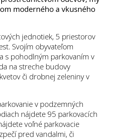
ctvom moderného a vkusného
vých jednotiek, 5 priestorov
est. Svojím obyvateľom
a s pohodlným parkovaním v
da na streche budovy
vetov či drobnej zeleniny v
 parkovanie v podzemných
iach nájdete 95 parkovacích
nájdete voľné parkovacie
pečí pred vandalmi, či