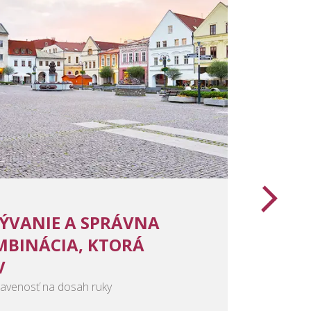
ÝVANIE A SPRÁVNA
Za pr
MBINÁCIA, KTORÁ
aj ďa
V
Projekt M
firiem sp
bavenosť na dosah ruky