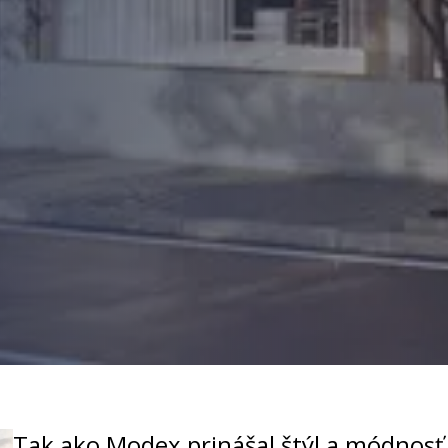
Tak ako Modex prinášal štýl a módnos