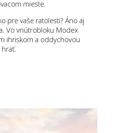
ovacom mieste.
ko pre vaše ratolesti? Áno aj
a. Vo vnútrobloku Modex
kým ihriskom a oddychovou
 hrať.