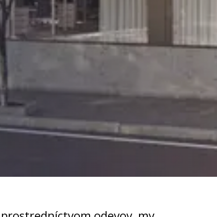
ť prostredníctvom odevov, my