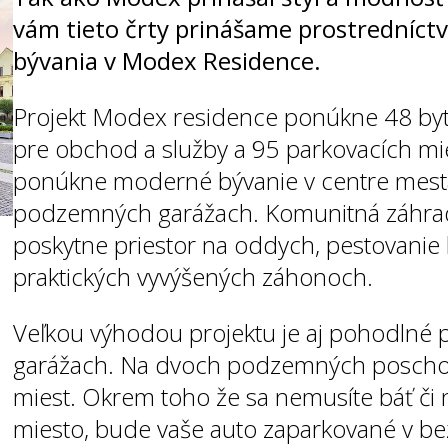
vám tieto črty prinášame prostrední
bývania v Modex Residence.
Projekt Modex residence ponúkne 48 byto
pre obchod a služby a 95 parkovacích mi
ponúkne moderné bývanie v centre mest
podzemných garážach. Komunitná záhra
poskytne priestor na oddych, pestovanie k
praktických vyvýšených záhonoch.
Veľkou výhodou projektu je aj pohodlné
garážach. Na dvoch podzemných poschod
miest. Okrem toho že sa nemusíte báť či 
miesto, bude vaše auto zaparkované v bez