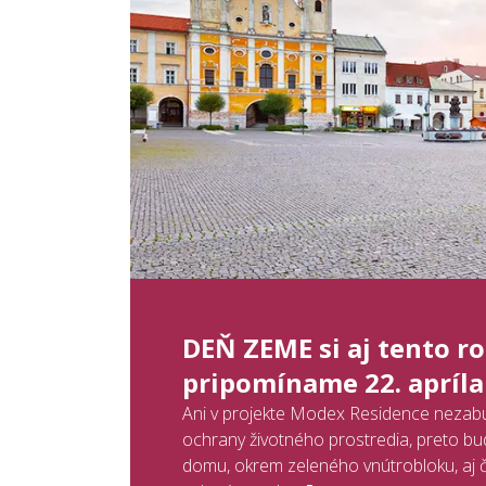
DEŇ ZEME si aj tento r
pripomíname 22. apríla
Ani v projekte Modex Residence nezab
ochrany životného prostredia, preto b
domu, okrem zeleného vnútrobloku, aj č