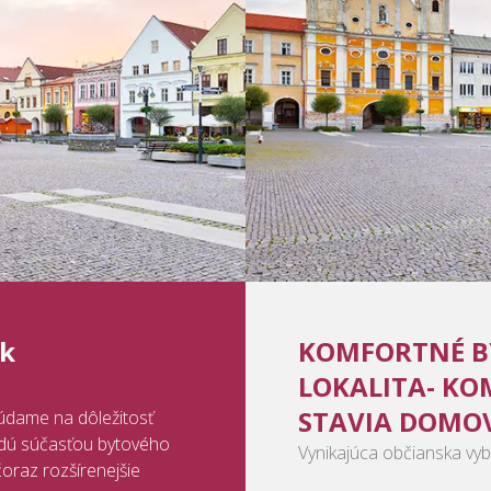
ok
KOMFORTNÉ B
LOKALITA- KO
STAVIA DOMO
údame na dôležitosť
udú súčasťou bytového
Vynikajúca občianska vy
oraz rozšírenejšie